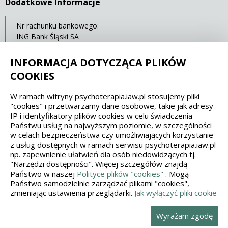
Dodatkowe Informacje
Nr rachunku bankowego:
ING Bank Śląski SA
69 1050 1399 1000 0022 0052 8814
Kod BIC SWIFT: INGBPLPW
INFORMACJA DOTYCZĄCA PLIKÓW
COOKIES
Spełniamy standardy dostępności oraz W3C
W ramach witryny psychoterapia.iaw.pl stosujemy pliki
"cookies" i przetwarzamy dane osobowe, takie jak adresy
WCAG 2.1
SECTION 508
EAA/EN 301549
IP i identyfikatory plików cookies w celu świadczenia
Państwu usług na najwyższym poziomie, w szczególności
w celach bezpieczeństwa czy umożliwiających korzystanie
IS 5568
z usług dostępnych w ramach serwisu psychoterapia.iaw.pl
np. zapewnienie ułatwień dla osób niedowidzących tj.
"Narzędzi dostępności". Więcej szczegółów znajdą
Państwo w naszej
Polityce plików "cookies"
. Mogą
Państwo samodzielnie zarządzać plikami "cookies",
zmieniając ustawienia przeglądarki.
Jak wyłączyć pliki cookie
Wykonanie, obsługa, opieka: Interaktywna Polska
Wyrażam zgodę